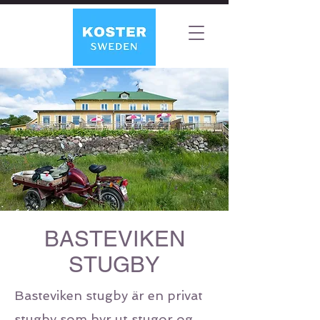
BASTEVIKEN
STUGBY
Basteviken stugby är en privat
stugby som hyr ut stugor og