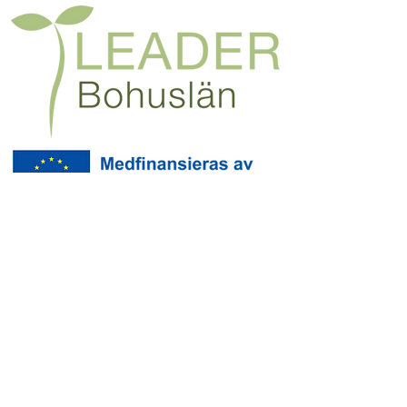
Besöksamordnare: Douglas Lipkin,
douglas@lipkin.se
TEL
+46705464375
Marknadsföring, webbproduktion,
foto, Instagram & Facebook:
Gustav
Waldås,
gustav@kostersframtid.se
Foto: Gustav Waldås / @gustavwphoto,
Jonas Ingman, Roger