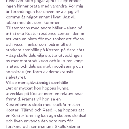
turistlivet som pågår april till september.
Ingen hinner prata med varandra. För mig
är förändringen här driven av att jag vill
komma åt något annat i livet. Jag vill
jobba med det som kommer.
Tillsammans med andra håller Helena på
att starta Koster resilience center. Idén är
att vara en plats för nya tankar att födas
och växa. Tankar som bidrar till ett
starkare samhälle på Koster, på flera sätt.
–Jag skulle dels vilja stötta utvecklingen
av mer matproduktion och kulturen kring
maten, och dels samtal, mobilisering och
sociokrati (en form av demokratiskt
självstyre).
Vill se mer självständigt samhälle
Det är mycket hon hoppas kunna
utvecklas på Koster inom en relativt snar
framtid. Främst vill hon se en
Kosterhavets skola med skolbåt mellan
Koster, Tjärnö och Resö.-Jag hoppas att
en Kosterförening kan äga skolans slöjdsal
och även använda den som rum för
forskare och seminarium. Skollokalerna