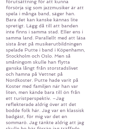
förutsättning för att kunna
försörja sig som jazzmusiker är att
spela i många band, säger han.
Bara det kan kanske kännas lite
spretigt. Lägg då till att banden
inte finns i samma stad. Eller ens i
samma land. Parallellt med att läsa
sista året på musikerutbildningen
spelade Putte i band i Köpenhamn,
Stockholm och Oslo. Men så
småningom skulle han flytta
ganska långt från storstadslivet
och hamna på Vettnet på
Nordkoster. Putte hade varit på
Koster med familjen när han var
liten, men kände bara till ön från
ett turistperspektiv. –Jag
reflekterade aldrig över att det
bodde folk här. Jag var en klassisk
badgäst, för mig var det en
sommarö. Jag tänkte aldrig att jag
skulle bo här förrän jag träffade