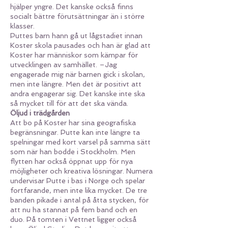
hjälper yngre. Det kanske också finns
socialt bättre förutsättningar än i större
klasser.
Puttes barn hann gå ut lågstadiet innan
Koster skola pausades och han är glad att
Koster har människor som kämpar för
utvecklingen av samhället. –Jag
engagerade mig när barnen gick i skolan,
men inte längre. Men det är positivt att
andra engagerar sig. Det kanske inte ska
så mycket till för att det ska vända.
Öljud i trädgården
Att bo på Koster har sina geografiska
begränsningar. Putte kan inte längre ta
spelningar med kort varsel på samma sätt
som när han bodde i Stockholm. Men
flytten har också öppnat upp för nya
möjligheter och kreativa lösningar. Numera
undervisar Putte i bas i Norge och spelar
fortfarande, men inte lika mycket. De tre
banden pikade i antal på åtta stycken, för
att nu ha stannat på fem band och en
duo. På tomten i Vettnet ligger också