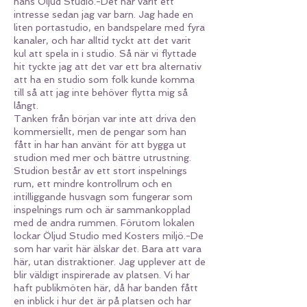
hans Öljud Studio.-Det har varit ett
intresse sedan jag var barn. Jag hade en
liten portastudio, en bandspelare med fyra
kanaler, och har alltid tyckt att det varit
kul att spela in i studio. Så när vi flyttade
hit tyckte jag att det var ett bra alternativ
att ha en studio som folk kunde komma
till så att jag inte behöver flytta mig så
långt.
Tanken från början var inte att driva den
kommersiellt, men de pengar som han
fått in har han använt för att bygga ut
studion med mer och bättre utrustning.
Studion består av ett stort inspelnings
rum, ett mindre kontrollrum och en
intilliggande husvagn som fungerar som
inspelnings rum och är sammankopplad
med de andra rummen. Förutom lokalen
lockar Öljud Studio med Kosters miljö.-De
som har varit här älskar det. Bara att vara
här, utan distraktioner. Jag upplever att de
blir väldigt inspirerade av platsen. Vi har
haft publikmöten här, då har banden fått
en inblick i hur det är på platsen och har