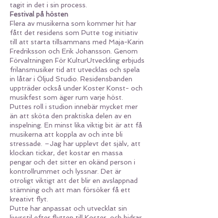
tagit in det i sin process.
Festival på hösten
Flera av musikerna som kommer hit har
fått det residens som Putte tog initiativ
till att starta tillsammans med Maja-Karin
Fredriksson och Erik Johansson. Genom
Förvaltningen För KulturUtveckling erbjuds
frilansmusiker tid att utvecklas och spela
in låtar i Öljud Studio. Residensbanden
uppträder också under Koster Konst- och
musikfest som äger rum varje höst.
Puttes roll i studion innebär mycket mer
än att sköta den praktiska delen av en
inspelning. En minst lika viktig bit är att få
musikerna att koppla av och inte bli
stressade. –Jag har upplevt det själv, att
klockan tickar, det kostar en massa
pengar och det sitter en okänd person i
kontrollrummet och lyssnar. Det är
otroligt viktigt att det blir en avslappnad
stämning och att man försöker få ett
kreativt flyt.
Putte har anpassat och utvecklat sin
livvsstil efter flytten till Koster, och bidrar