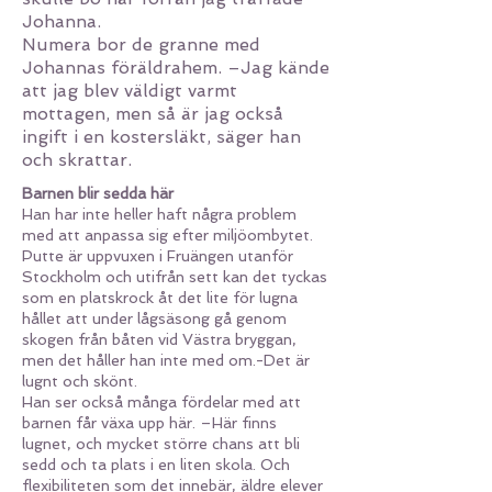
Johanna.
Numera bor de granne med
Johannas föräldrahem. –Jag kände
att jag blev väldigt varmt
mottagen, men så är jag också
ingift i en kostersläkt, säger han
och skrattar.
Barnen blir sedda här
Han har inte heller haft några problem
med att anpassa sig efter miljöombytet.
Putte är uppvuxen i Fruängen utanför
Stockholm och utifrån sett kan det tyckas
som en platskrock åt det lite för lugna
hållet att under lågsäsong gå genom
skogen från båten vid Västra bryggan,
men det håller han inte med om.-Det är
lugnt och skönt.
Han ser också många fördelar med att
barnen får växa upp här. –Här finns
lugnet, och mycket större chans att bli
sedd och ta plats i en liten skola. Och
flexibiliteten som det innebär, äldre elever