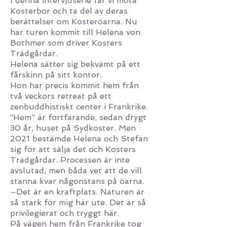
I denna intervjuserie får vi möta
Kosterbor och ta del av deras
berättelser om Kosteröarna. Nu
har turen kommit till Helena von
Bothmer som driver Kosters
Trädgårdar.
Helena sätter sig bekvämt på ett
fårskinn på sitt kontor.
Hon har precis kommit hem från
två veckors retreat på ett
zenbuddhistiskt center i Frankrike.
“Hem” är fortfarande, sedan drygt
30 år, huset på Sydkoster. Men
2021 bestämde Helena och Stefan
sig för att sälja det och Kosters
Trädgårdar. Processen är inte
avslutad, men båda vet att de vill
stanna kvar någonstans på öarna.
–Det är en kraftplats. Naturen är
så stark för mig här ute. Det är så
privilegierat och tryggt här.
På vägen hem från Frankrike tog