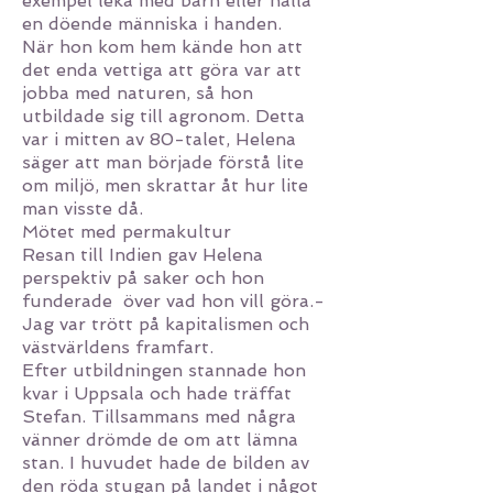
exempel leka med barn eller hålla
en döende människa i handen.
När hon kom hem kände hon att
det enda vettiga att göra var att
jobba med naturen, så hon
utbildade sig till agronom. Detta
var i mitten av 80-talet, Helena
säger att man började förstå lite
om miljö, men skrattar åt hur lite
man visste då.
Mötet med permakultur
Resan till Indien gav Helena
perspektiv på saker och hon
funderade över vad hon vill göra.-
Jag var trött på kapitalismen och
västvärldens framfart.
Efter utbildningen stannade hon
kvar i Uppsala och hade träffat
Stefan. Tillsammans med några
vänner drömde de om att lämna
stan. I huvudet hade de bilden av
den röda stugan på landet i något