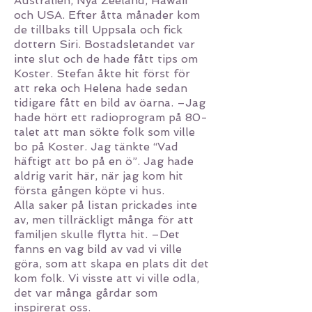
Australien, Nya Zeeland, Hawaii
och USA. Efter åtta månader kom
de tillbaks till Uppsala och fick
dottern Siri. Bostadsletandet var
inte slut och de hade fått tips om
Koster. Stefan åkte hit först för
att reka och Helena hade sedan
tidigare fått en bild av öarna. –Jag
hade hört ett radioprogram på 80-
talet att man sökte folk som ville
bo på Koster. Jag tänkte “Vad
häftigt att bo på en ö”. Jag hade
aldrig varit här, när jag kom hit
första gången köpte vi hus.
Alla saker på listan prickades inte
av, men tillräckligt många för att
familjen skulle flytta hit. –Det
fanns en vag bild av vad vi ville
göra, som att skapa en plats dit det
kom folk. Vi visste att vi ville odla,
det var många gårdar som
inspirerat oss.