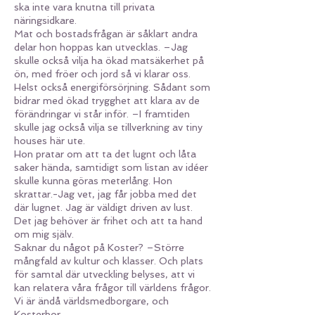
ska inte vara knutna till privata
näringsidkare.
Mat och bostadsfrågan är såklart andra
delar hon hoppas kan utvecklas. –Jag
skulle också vilja ha ökad matsäkerhet på
ön, med fröer och jord så vi klarar oss.
Helst också energiförsörjning. Sådant som
bidrar med ökad trygghet att klara av de
förändringar vi står inför. –I framtiden
skulle jag också vilja se tillverkning av tiny
houses här ute.
Hon pratar om att ta det lugnt och låta
saker hända, samtidigt som listan av idéer
skulle kunna göras meterlång. Hon
skrattar.-Jag vet, jag får jobba med det
där lugnet. Jag är väldigt driven av lust.
Det jag behöver är frihet och att ta hand
om mig själv.
Saknar du något på Koster? –Större
mångfald av kultur och klasser. Och plats
för samtal där utveckling belyses, att vi
kan relatera våra frågor till världens frågor.
Vi är ändå världsmedborgare, och
Kosterbor.