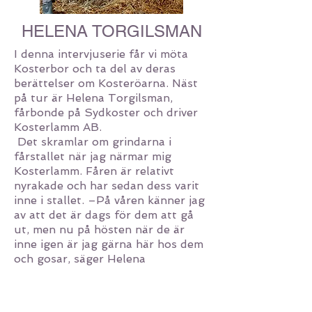
HELENA TORGILSMAN
I denna intervjuserie får vi möta
Kosterbor och ta del av deras
berättelser om Kosteröarna. Näst
på tur är Helena Torgilsman,
fårbonde på Sydkoster och driver
Kosterlamm AB.
Det skramlar om grindarna i
fårstallet när jag närmar mig
Kosterlamm. Fåren är relativt
nyrakade och har sedan dess varit
inne i stallet. –På våren känner jag
av att det är dags för dem att gå
ut, men nu på hösten när de är
inne igen är jag gärna här hos dem
och gosar, säger Helena
Torgilsman.
Det är ömsesidigt, för när hon går
in genom grindarna samlas fåren