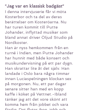
”Jag var en klassisk badgäst”
I denna intervjuserie får vi möta
Kosterbor och ta del av deras
berättelser om Kosteröarna. Nu
har turen kommit till Putte
Johander, inflyttad musiker som
bland annat driver Öljud Studio på
Nordkoster.
Han är nyss hemkommen från en
turné i Indien, men Putte Johander
har hunnit med både konsert och
musikundervisning på ett par dygn.
Han skrattar lite åt det själv. Han
landade i Oslo bara några timmar
innan Luciaspelningen klockan sex
på morgonen. Nu, ett par dagar
senare sitter han med en kopp
kaffe i köket på Vettnet.-Ibland
tänker jag att det vore skönt att
komma hem från jobbet och vara
färdig. Det flyter ihop, jobb och