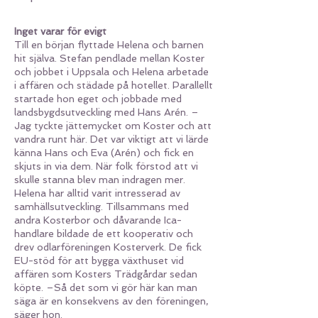
Inget varar för evigt
Till en början flyttade Helena och barnen
hit själva. Stefan pendlade mellan Koster
och jobbet i Uppsala och Helena arbetade
i affären och städade på hotellet. Parallellt
startade hon eget och jobbade med
landsbygdsutveckling med Hans Arén. –
Jag tyckte jättemycket om Koster och att
vandra runt här. Det var viktigt att vi lärde
känna Hans och Eva (Arén) och fick en
skjuts in via dem. När folk förstod att vi
skulle stanna blev man indragen mer.
Helena har alltid varit intresserad av
samhällsutveckling. Tillsammans med
andra Kosterbor och dåvarande Ica-
handlare bildade de ett kooperativ och
drev odlarföreningen Kosterverk. De fick
EU-stöd för att bygga växthuset vid
affären som Kosters Trädgårdar sedan
köpte. –Så det som vi gör här kan man
säga är en konsekvens av den föreningen,
säger hon.