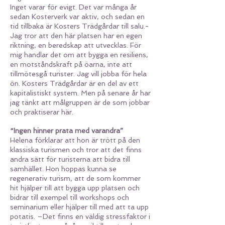
Inget varar för evigt. Det var många år
sedan Kosterverk var aktiv, och sedan en
tid tillbaka är Kosters Trädgårdar till salu.-
Jag tror att den här platsen har en egen
riktning, en beredskap att utvecklas. För
mig handlar det om att bygga en resiliens,
en motståndskraft på öarna, inte att
tillmötesgå turister. Jag vill jobba för hela
ön. Kosters Trädgårdar är en del av ett
kapitalistiskt system. Men på senare år har
jag tänkt att målgruppen är de som jobbar
och praktiserar här.
“Ingen hinner prata med varandra”
Helena förklarar att hon är trött på den
klassiska turismen och tror att det finns
andra sätt för turisterna att bidra till
samhället. Hon hoppas kunna se
regenerativ turism, att de som kommer
hit hjälper till att bygga upp platsen och
bidrar till exempel till workshops och
seminarium eller hjälper till med att ta upp
potatis. –Det finns en väldig stressfaktor i