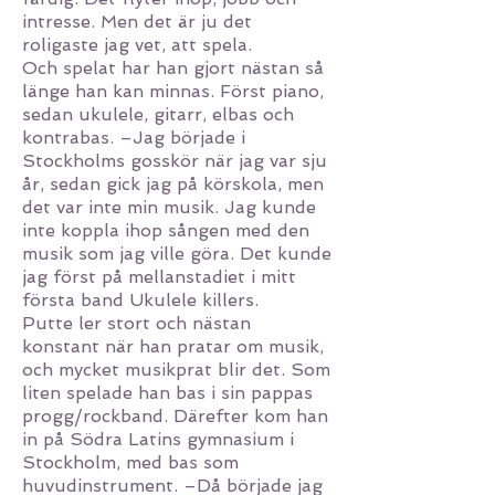
intresse. Men det är ju det
roligaste jag vet, att spela.
Och spelat har han gjort nästan så
länge han kan minnas. Först piano,
sedan ukulele, gitarr, elbas och
kontrabas. –Jag började i
Stockholms gosskör när jag var sju
år, sedan gick jag på körskola, men
det var inte min musik. Jag kunde
inte koppla ihop sången med den
musik som jag ville göra. Det kunde
jag först på mellanstadiet i mitt
första band Ukulele killers.
Putte ler stort och nästan
konstant när han pratar om musik,
och mycket musikprat blir det. Som
liten spelade han bas i sin pappas
progg/rockband. Därefter kom han
in på Södra Latins gymnasium i
Stockholm, med bas som
huvudinstrument. –Då började jag