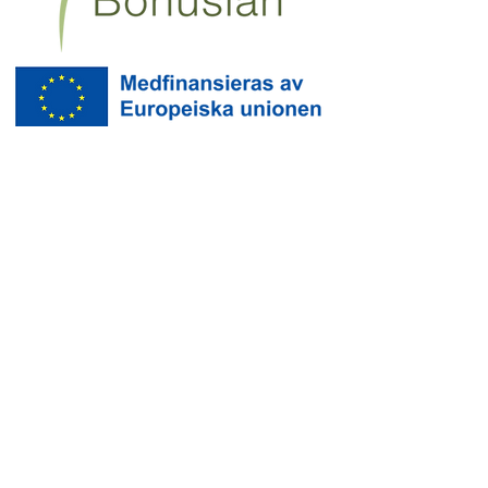
Besöksamordnare: Douglas Lipkin,
douglas@lipkin.se
TEL
+46705464375
Marknadsföring, webbproduktion,
foto, Instagram & Facebook:
Gustav
Waldås,
gustav@kostersframtid.se
Foto: Gustav Waldås / @gustavwphoto,
Jonas Ingman, Roger
Borgelid/westsweden.com
Kosters Samhällsförening
Copyright © 2026 Kosters Framtid AB.