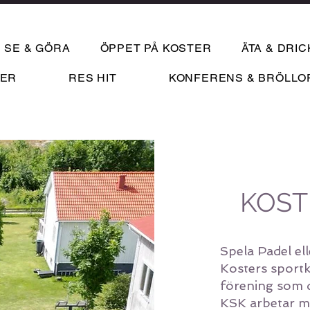
SE & GÖRA
ÖPPET PÅ KOSTER
ÄTA & DRIC
DER
RES HIT
KONFERENS & BRÖLLO
KOST
Spela Padel el
Kosters sportkl
förening som dri
KSK arbetar me