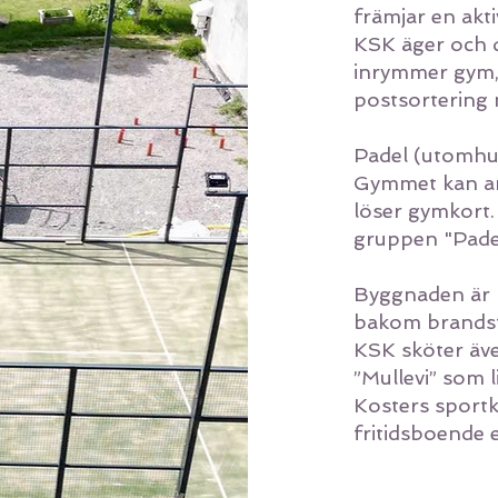
främjar en akt
KSK äger och 
inrymmer gym, 
postsortering
Padel (utomh
Gymmet kan a
löser
gymkort
gruppen "Padel
Byggnaden är l
bakom brandst
KSK sköter äv
”Mullevi” som l
Kosters sportkl
fritidsboende e