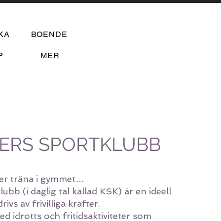
KA
BOENDE
P
MER
ERS SPORTKLUBB
ler träna i gymmet…
ubb (i daglig tal kallad KSK) är en ideell
vs av frivilliga krafter.
d idrotts och fritidsaktiviteter som