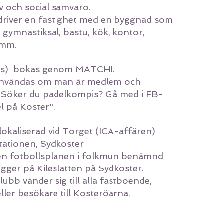
iv och social samvaro.
driver en fastighet med en byggnad som
gymnastiksal, bastu, kök, kontor,
 mm.
us) bokas genom MATCHI.
nvändas om man är
medlem
och
. Söker du padelkompis? Gå med i FB-
 på Koster".
okaliserad vid Torget (ICA-affären)
ationen, Sydkoster
en fotbollsplanen i folkmun benämnd
igger på Kileslätten på Sydkoster.
ubb vänder sig till alla fastboende,
ller besökare till Kosteröarna.