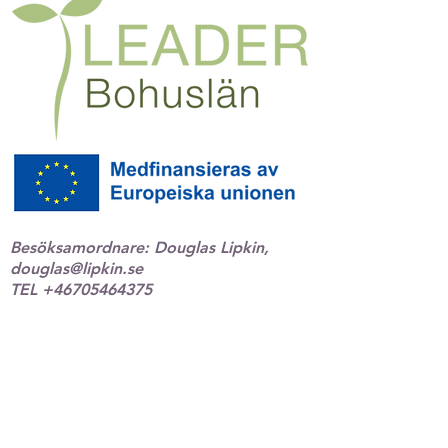
Besöksamordnare: Douglas Lipkin,
douglas@lipkin.se
TEL
+46705464375
Marknadsföring, webbproduktion,
foto, Instagram & Facebook:
Gustav
Waldås,
gustav@kostersframtid.se
Foto: Gustav Waldås / @gustavwphoto,
Jonas Ingman, Roger